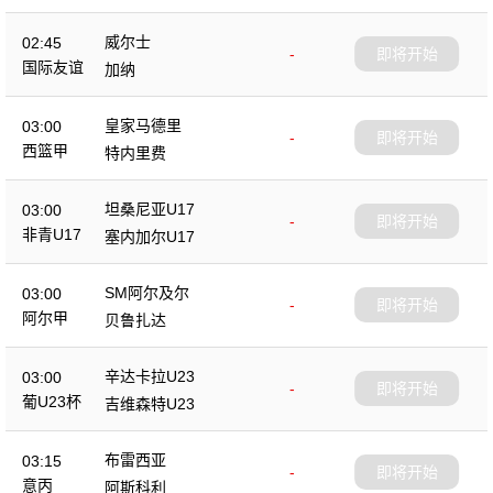
威尔士
02:45
-
即将开始
国际友谊
加纳
皇家马德里
03:00
-
即将开始
西篮甲
特内里费
坦桑尼亚U17
03:00
-
即将开始
非青U17
塞内加尔U17
SM阿尔及尔
03:00
-
即将开始
阿尔甲
贝鲁扎达
辛达卡拉U23
03:00
-
即将开始
葡U23杯
吉维森特U23
布雷西亚
03:15
-
即将开始
意丙
阿斯科利