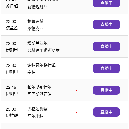
-
直播中
苏丹超
瓦德迈丹尼
格鲁达兹
22:00
-
直播中
波兰乙
桑德克亚
埃斯兰沙尔
22:00
-
直播中
伊朗甲
沙赫达里诺斯哈尔
谢纳瓦尔格什姆
22:30
-
直播中
伊朗甲
塞柏
帕尔斯布什尔
22:45
-
直播中
伊朗甲
阿巴斯港石油
巴格达警察
23:00
-
直播中
伊拉联
阿尔米纳