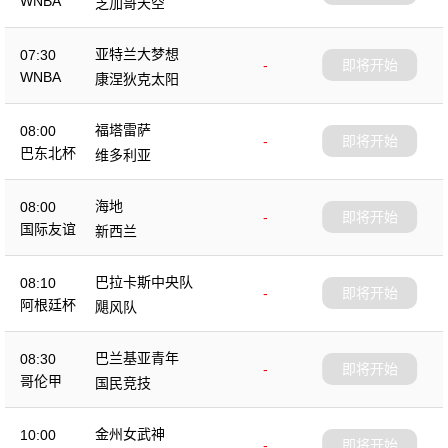
WNBA
芝加哥天空
亚特兰大梦想
07:30
-
即将开始
WNBA
康涅狄克太阳
福塔雷萨
08:00
-
即将开始
巴东北杯
维多利亚
海地
08:00
-
即将开始
国际友谊
新西兰
巴拉卡斯中央队
08:10
-
即将开始
阿根廷杯
飓风队
巴兰基亚青年
08:30
-
即将开始
哥伦甲
国民竞技
金州女武神
10:00
-
即将开始