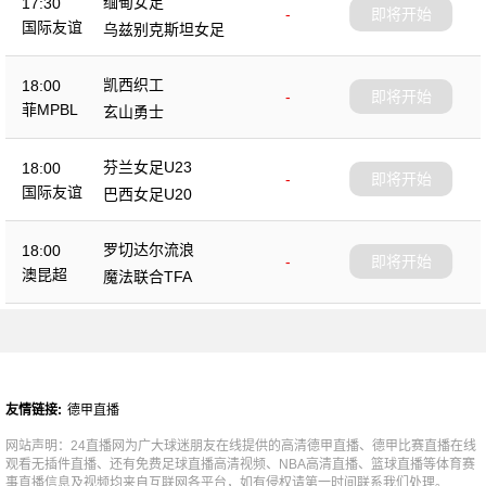
缅甸女足
17:30
-
即将开始
国际友谊
乌兹别克斯坦女足
凯西织工
18:00
-
即将开始
菲MPBL
玄山勇士
芬兰女足U23
18:00
-
即将开始
国际友谊
巴西女足U20
罗切达尔流浪
18:00
-
即将开始
澳昆超
魔法联合TFA
友情链接:
德甲直播
网站声明：24直播网为广大球迷朋友在线提供的高清德甲直播、德甲比赛直播在线
观看无插件直播、还有免费足球直播高清视频、NBA高清直播、篮球直播等体育赛
事直播信息及视频均来自互联网各平台，如有侵权请第一时间联系我们处理。