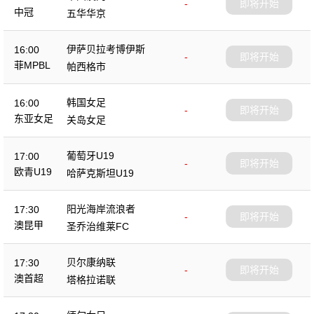
-
即将开始
中冠
五华华京
伊萨贝拉考博伊斯
16:00
-
即将开始
菲MPBL
帕西格市
韩国女足
16:00
-
即将开始
东亚女足
关岛女足
葡萄牙U19
17:00
-
即将开始
欧青U19
哈萨克斯坦U19
阳光海岸流浪者
17:30
-
即将开始
澳昆甲
圣乔治维莱FC
贝尔康纳联
17:30
-
即将开始
澳首超
塔格拉诺联