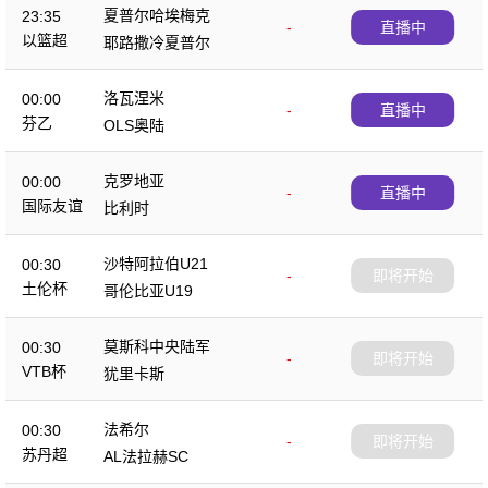
夏普尔哈埃梅克
23:35
-
直播中
以篮超
耶路撒冷夏普尔
洛瓦涅米
00:00
-
直播中
芬乙
OLS奥陆
克罗地亚
00:00
-
直播中
国际友谊
比利时
沙特阿拉伯U21
00:30
-
即将开始
土伦杯
哥伦比亚U19
莫斯科中央陆军
00:30
-
即将开始
VTB杯
犹里卡斯
法希尔
00:30
-
即将开始
苏丹超
AL法拉赫SC