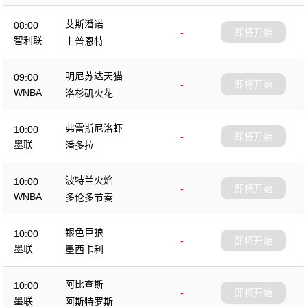
艾斯潘诺
08:00
-
即将开始
智利联
上普恩特
明尼苏达天猫
09:00
-
即将开始
WNBA
洛杉矶火花
弗雷斯尼洛虾
10:00
-
即将开始
墨联
潘多拉
波特兰火焰
10:00
-
即将开始
WNBA
多伦多节奏
银色巨狼
10:00
-
即将开始
墨联
墨西卡利
阿比查斯
10:00
-
即将开始
墨联
阿斯特罗斯