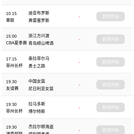
迪亚布罗斯
10:15
-
即将开始
墨联
弗雷塞罗斯
浙江方兴渡
15:00
-
即将开始
CBA夏季赛
青岛崂山啤酒
泰拉菲尔马
17:15
-
即将开始
菲州长杯
勇士之路
中国女篮
19:30
-
即将开始
友谊赛
尼日利亚女篮
拉马多斯
19:30
-
即将开始
菲州长杯
博尔特斯
杰拉尔顿海盗
19:30
-
即将开始
澳西部联