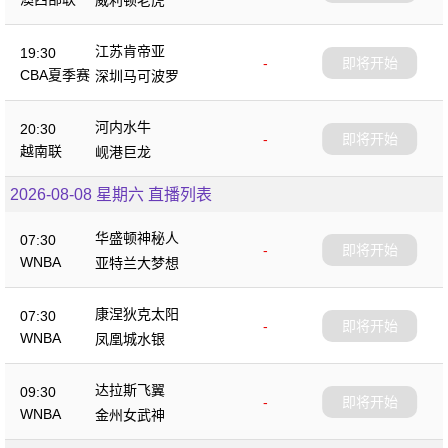
威利顿老虎
江苏肯帝亚
19:30
-
即将开始
CBA夏季赛
深圳马可波罗
河内水牛
20:30
-
即将开始
越南联
岘港巨龙
2026-08-08 星期六 直播列表
华盛顿神秘人
07:30
-
即将开始
WNBA
亚特兰大梦想
康涅狄克太阳
07:30
-
即将开始
WNBA
凤凰城水银
达拉斯飞翼
09:30
-
即将开始
WNBA
金州女武神