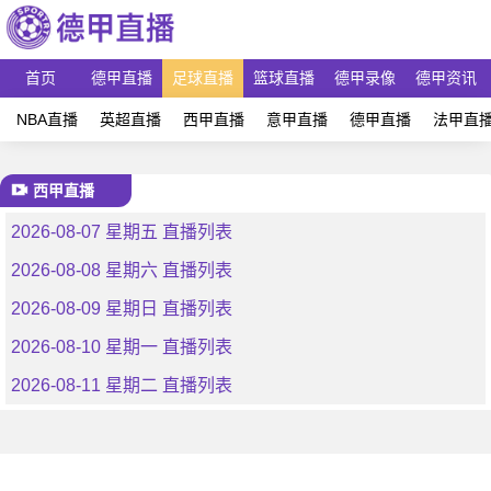
首页
德甲直播
足球直播
篮球直播
德甲录像
德甲资讯
NBA直播
英超直播
西甲直播
意甲直播
德甲直播
法甲直
西甲直播
2026-08-07 星期五 直播列表
2026-08-08 星期六 直播列表
2026-08-09 星期日 直播列表
2026-08-10 星期一 直播列表
2026-08-11 星期二 直播列表