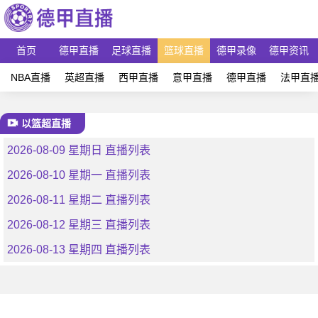
首页
德甲直播
足球直播
篮球直播
德甲录像
德甲资讯
NBA直播
英超直播
西甲直播
意甲直播
德甲直播
法甲直
以篮超直播
2026-08-09 星期日 直播列表
2026-08-10 星期一 直播列表
2026-08-11 星期二 直播列表
2026-08-12 星期三 直播列表
2026-08-13 星期四 直播列表