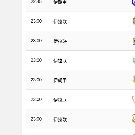
22:45
伊朗甲
23:00
伊拉联
23:00
伊拉联
23:00
伊拉联
23:00
伊朗甲
23:00
伊拉联
23:00
伊拉联