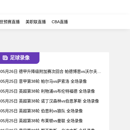
世预赛直播
美职联直播
CBA直播
足球录像
05月26日 德甲升降级附加赛次回合 帕德博恩vs沃尔夫斯
堡 全场录像
05月25日 意甲第38轮 帕尔马vs萨索洛 全场录像
05月25日 英超第38轮 利物浦vs布伦特福德 全场录像
05月25日 英超第38轮 诺丁汉森林vs伯恩茅斯 全场录像
05月25日 英超第38轮 伯恩利vs狼队 全场录像
05月25日 英超第38轮 布莱顿vs曼联 全场录像