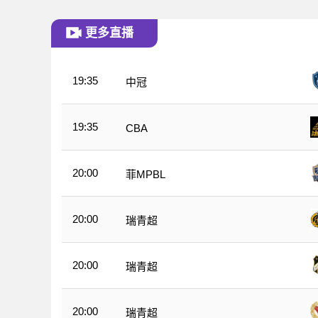
更多直播
19:35
中冠
19:35
CBA
20:00
菲MPBL
20:00
瑞青超
20:00
瑞青超
20:00
瑞青超