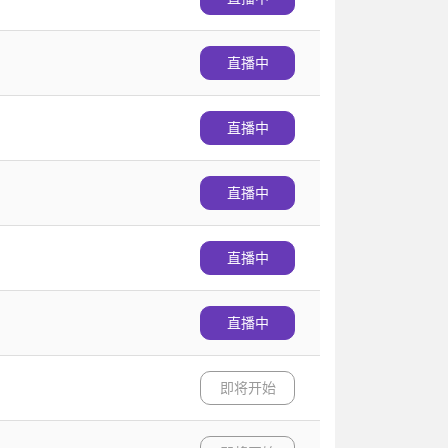
直播中
直播中
直播中
直播中
直播中
即将开始