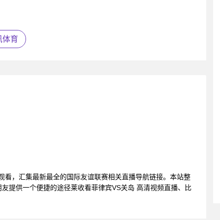
讯体育
线观看，汇集最新最全的国际友谊联赛相关直播导航链接。本站整
友提供一个便捷的途径莱收看菲律宾VS关岛 高清视频直播、比