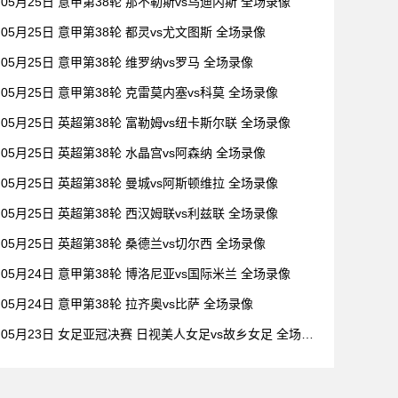
05月25日 意甲第38轮 那不勒斯vs乌迪内斯 全场录像
05月25日 意甲第38轮 都灵vs尤文图斯 全场录像
05月25日 意甲第38轮 维罗纳vs罗马 全场录像
05月25日 意甲第38轮 克雷莫内塞vs科莫 全场录像
05月25日 英超第38轮 富勒姆vs纽卡斯尔联 全场录像
05月25日 英超第38轮 水晶宫vs阿森纳 全场录像
05月25日 英超第38轮 曼城vs阿斯顿维拉 全场录像
05月25日 英超第38轮 西汉姆联vs利兹联 全场录像
05月25日 英超第38轮 桑德兰vs切尔西 全场录像
05月24日 意甲第38轮 博洛尼亚vs国际米兰 全场录像
05月24日 意甲第38轮 拉齐奥vs比萨 全场录像
05月23日 女足亚冠决赛 日视美人女足vs故乡女足 全场录
像