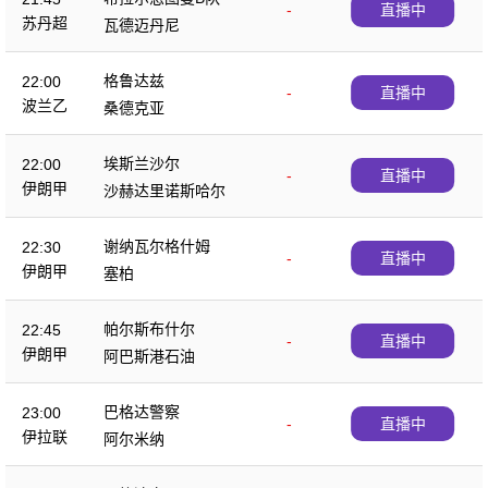
-
直播中
苏丹超
瓦德迈丹尼
格鲁达兹
22:00
-
直播中
波兰乙
桑德克亚
埃斯兰沙尔
22:00
-
直播中
伊朗甲
沙赫达里诺斯哈尔
谢纳瓦尔格什姆
22:30
-
直播中
伊朗甲
塞柏
帕尔斯布什尔
22:45
-
直播中
伊朗甲
阿巴斯港石油
巴格达警察
23:00
-
直播中
伊拉联
阿尔米纳