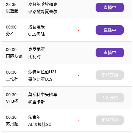
夏普尔哈埃梅克
23:35
-
直播中
以篮超
耶路撒冷夏普尔
洛瓦涅米
00:00
-
直播中
芬乙
OLS奥陆
克罗地亚
00:00
-
直播中
国际友谊
比利时
沙特阿拉伯U21
00:30
-
即将开始
土伦杯
哥伦比亚U19
莫斯科中央陆军
00:30
-
即将开始
VTB杯
犹里卡斯
法希尔
00:30
-
即将开始
苏丹超
AL法拉赫SC