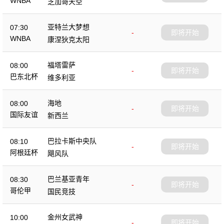
WNBA
芝加哥天空
亚特兰大梦想
07:30
-
即将开始
WNBA
康涅狄克太阳
福塔雷萨
08:00
-
即将开始
巴东北杯
维多利亚
海地
08:00
-
即将开始
国际友谊
新西兰
巴拉卡斯中央队
08:10
-
即将开始
阿根廷杯
飓风队
巴兰基亚青年
08:30
-
即将开始
哥伦甲
国民竞技
金州女武神
10:00
-
即将开始