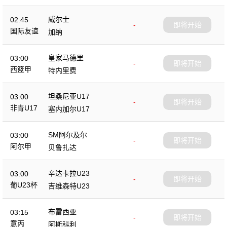
威尔士
02:45
-
即将开始
国际友谊
加纳
皇家马德里
03:00
-
即将开始
西篮甲
特内里费
坦桑尼亚U17
03:00
-
即将开始
非青U17
塞内加尔U17
SM阿尔及尔
03:00
-
即将开始
阿尔甲
贝鲁扎达
辛达卡拉U23
03:00
-
即将开始
葡U23杯
吉维森特U23
布雷西亚
03:15
-
即将开始
意丙
阿斯科利