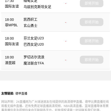
缅甸女足
17:30
-
即将开始
国际友谊
乌兹别克斯坦女足
凯西织工
18:00
-
即将开始
菲MPBL
玄山勇士
芬兰女足U23
18:00
-
即将开始
国际友谊
巴西女足U20
罗切达尔流浪
18:00
-
即将开始
澳昆超
魔法联合TFA
友情链接:
德甲直播
网站声明：24直播网为广大球迷朋友在线提供的高清德甲直播、德甲比赛直播在线
观看无插件直播、还有免费足球直播高清视频、NBA高清直播、篮球直播等体育赛
事直播信息及视频均来自互联网各平台，如有侵权请第一时间联系我们处理。