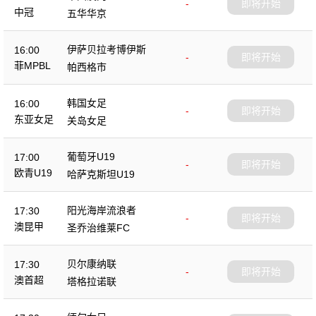
-
即将开始
中冠
五华华京
伊萨贝拉考博伊斯
16:00
-
即将开始
菲MPBL
帕西格市
韩国女足
16:00
-
即将开始
东亚女足
关岛女足
葡萄牙U19
17:00
-
即将开始
欧青U19
哈萨克斯坦U19
阳光海岸流浪者
17:30
-
即将开始
澳昆甲
圣乔治维莱FC
贝尔康纳联
17:30
-
即将开始
澳首超
塔格拉诺联