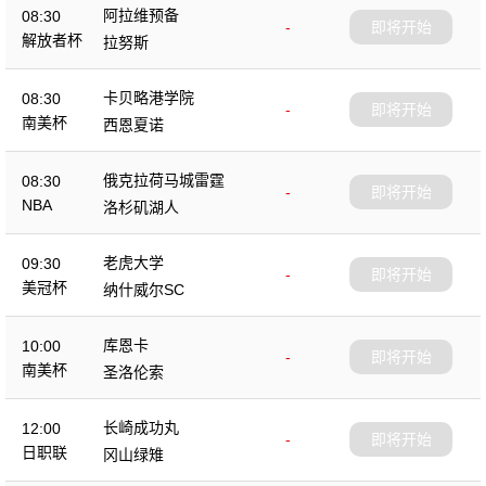
阿拉维预备
08:30
-
即将开始
解放者杯
拉努斯
卡贝略港学院
08:30
-
即将开始
南美杯
西恩夏诺
俄克拉荷马城雷霆
08:30
-
即将开始
NBA
洛杉矶湖人
老虎大学
09:30
-
即将开始
美冠杯
纳什威尔SC
库恩卡
10:00
-
即将开始
南美杯
圣洛伦索
长崎成功丸
12:00
-
即将开始
日职联
冈山绿雉