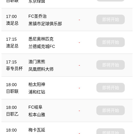
日职联
东京绿茵
FC圣乔治
17:00
-
即将开始
澳足总
黑镇市足球俱乐部
悉尼奥林匹克
17:15
-
即将开始
澳足总
兰德威克城FC
澳门黑熊
17:15
-
即将开始
菲专员杯
凤凰燃料大师
柏太阳神
18:00
-
即将开始
日职联
浦和红钻
FC岐阜
18:00
-
即将开始
日职乙
松本山雅
梅卡瓦延
18:00
-
即将开始