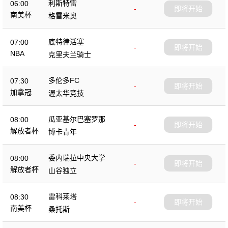
利斯特雷
06:00
-
即将开始
南美杯
格雷米奥
底特律活塞
07:00
-
即将开始
NBA
克里夫兰骑士
多伦多FC
07:30
-
即将开始
加拿冠
渥太华竞技
瓜亚基尔巴塞罗那
08:00
-
即将开始
解放者杯
博卡青年
委内瑞拉中央大学
08:00
-
即将开始
解放者杯
山谷独立
雷科莱塔
08:30
-
即将开始
南美杯
桑托斯