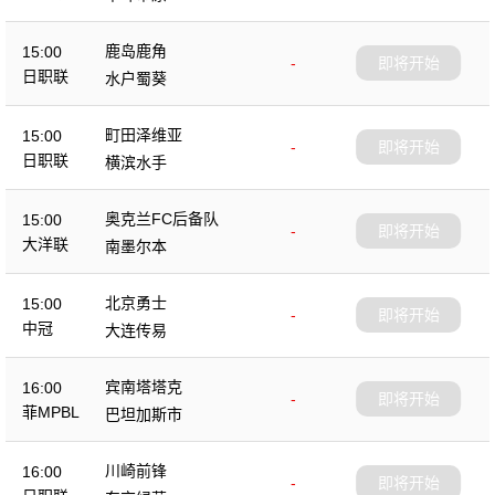
鹿岛鹿角
15:00
-
即将开始
日职联
水户蜀葵
町田泽维亚
15:00
-
即将开始
日职联
横滨水手
奥克兰FC后备队
15:00
-
即将开始
大洋联
南墨尔本
北京勇士
15:00
-
即将开始
中冠
大连传易
宾南塔塔克
16:00
-
即将开始
菲MPBL
巴坦加斯市
川崎前锋
16:00
-
即将开始