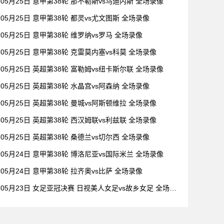
05月25日 意甲第38轮 那不勒斯vs乌迪内斯 全场录像
05月25日 意甲第38轮 都灵vs尤文图斯 全场录像
05月25日 意甲第38轮 维罗纳vs罗马 全场录像
05月25日 意甲第38轮 克雷莫内塞vs科莫 全场录像
05月25日 英超第38轮 富勒姆vs纽卡斯尔联 全场录像
05月25日 英超第38轮 水晶宫vs阿森纳 全场录像
05月25日 英超第38轮 曼城vs阿斯顿维拉 全场录像
05月25日 英超第38轮 西汉姆联vs利兹联 全场录像
05月25日 英超第38轮 桑德兰vs切尔西 全场录像
05月24日 意甲第38轮 博洛尼亚vs国际米兰 全场录像
05月24日 意甲第38轮 拉齐奥vs比萨 全场录像
05月23日 女足亚冠决赛 日视美人女足vs故乡女足 全场录
像