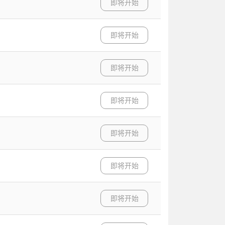
即将开始
即将开始
即将开始
即将开始
即将开始
即将开始
即将开始