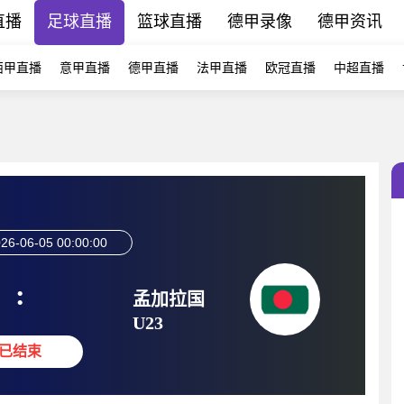
直播
足球直播
篮球直播
德甲录像
德甲资讯
西甲直播
意甲直播
德甲直播
法甲直播
欧冠直播
中超直播
26-06-05 00:00:00
:
孟加拉国
U23
已结束