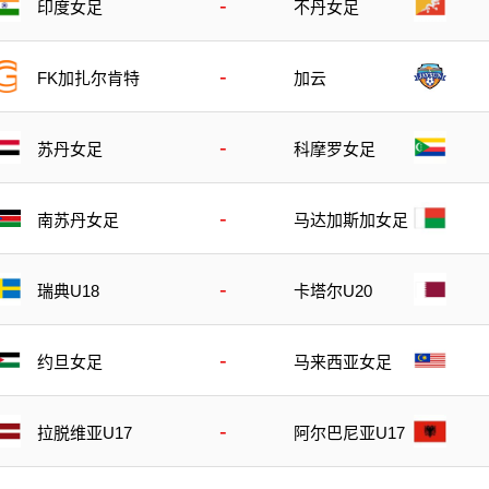
-
印度女足
不丹女足
-
FK加扎尔肯特
加云
-
科摩罗女足
苏丹女足
-
南苏丹女足
马达加斯加女足
-
瑞典U18
卡塔尔U20
-
约旦女足
马来西亚女足
-
拉脱维亚U17
阿尔巴尼亚U17