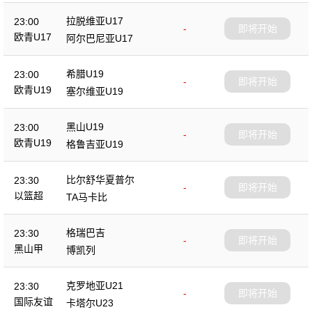
拉脱维亚U17
23:00
-
即将开始
欧青U17
阿尔巴尼亚U17
希腊U19
23:00
-
即将开始
欧青U19
塞尔维亚U19
黑山U19
23:00
-
即将开始
欧青U19
格鲁吉亚U19
比尔舒华夏普尔
23:30
-
即将开始
以篮超
TA马卡比
格瑞巴吉
23:30
-
即将开始
黑山甲
博凯列
克罗地亚U21
23:30
-
即将开始
国际友谊
卡塔尔U23