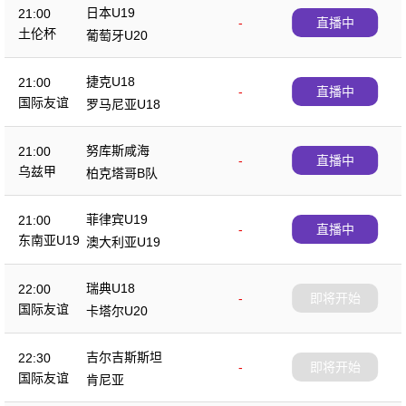
日本U19
21:00
-
直播中
土伦杯
葡萄牙U20
捷克U18
21:00
-
直播中
国际友谊
罗马尼亚U18
努库斯咸海
21:00
-
直播中
乌兹甲
柏克塔哥B队
菲律宾U19
21:00
-
直播中
东南亚U19
澳大利亚U19
瑞典U18
22:00
-
即将开始
国际友谊
卡塔尔U20
吉尔吉斯斯坦
22:30
-
即将开始
国际友谊
肯尼亚