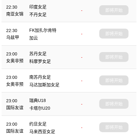
印度女足
22:30
-
即将开始
南亚女锦
不丹女足
FK加扎尔肯特
22:30
-
即将开始
乌兹甲
加云
苏丹女足
23:00
-
即将开始
女奥非预
科摩罗女足
南苏丹女足
23:00
-
即将开始
女奥非预
马达加斯加女足
瑞典U18
23:00
-
即将开始
国际友谊
卡塔尔U20
约旦女足
23:00
-
即将开始
国际友谊
马来西亚女足