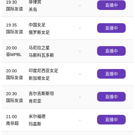
菲律宾
19:30
-
直播中
国际友谊
关岛
中国女足
19:35
-
直播中
国际友谊
俄罗斯女足
马尼拉之星
20:00
-
直播中
菲MPBL
马斯科瓦多斯
印度尼西亚女足
20:00
-
直播中
国际友谊
新加坡女足
吉尔吉斯斯坦
20:30
-
直播中
国际友谊
肯尼亚
米尔福德
21:00
-
直播中
南非超
玛盖斯