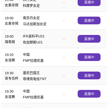
-
直播中
女奥非预
科摩罗女足
南苏丹女足
19:00
-
直播中
女奥非预
马达加斯加女足
IFK诺科平U21
19:00
-
直播中
瑞青超
佐加顿斯U21
中国
19:20
-
直播中
友谊赛
FMP拉德尼基
基尼巴国王
19:30
-
直播中
菲专员杯
菲律宾电信TNT
中国
19:30
-
直播中
友谊赛
FMP拉德尼基