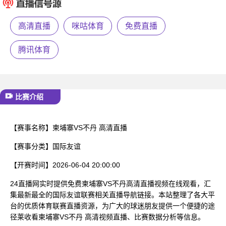
已结束
高清直播
咪咕体育
免费直播
腾讯体育
比赛介绍
【赛事名称】
柬埔寨VS不丹 高清直播
【赛事分类】
国际友谊
【开赛时间】
2026-06-04 20:00:00
24直播网实时提供免费柬埔寨VS不丹高清直播视频在线观看，汇
集最新最全的国际友谊联赛相关直播导航链接。本站整理了各大平
台的优质体育联赛直播资源，为广大的球迷朋友提供一个便捷的途
径莱收看柬埔寨VS不丹 高清视频直播、比赛数据分析等信息。