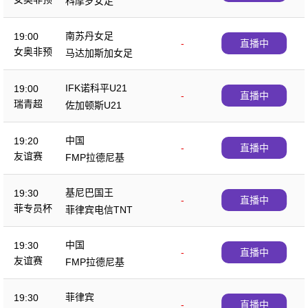
科摩罗女足
南苏丹女足
19:00
-
直播中
女奥非预
马达加斯加女足
IFK诺科平U21
19:00
-
直播中
瑞青超
佐加顿斯U21
中国
19:20
-
直播中
友谊赛
FMP拉德尼基
基尼巴国王
19:30
-
直播中
菲专员杯
菲律宾电信TNT
中国
19:30
-
直播中
友谊赛
FMP拉德尼基
菲律宾
19:30
-
直播中