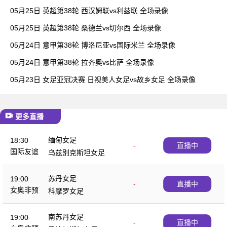
05月25日 英超第38轮 西汉姆联vs利兹联 全场录像
05月25日 英超第38轮 桑德兰vs切尔西 全场录像
05月24日 意甲第38轮 博洛尼亚vs国际米兰 全场录像
05月24日 意甲第38轮 拉齐奥vs比萨 全场录像
05月23日 女足亚冠决赛 日视美人女足vs故乡女足 全场录像
更多直播
缅甸女足
18:30
-
直播中
国际友谊
乌兹别克斯坦女足
苏丹女足
19:00
-
直播中
女奥非预
科摩罗女足
南苏丹女足
19:00
-
直播中