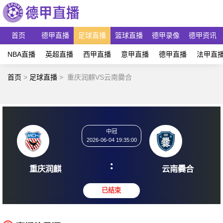
首页
德甲直播
足球直播
篮球直播
德甲录像
德甲资讯
NBA直播
英超直播
西甲直播
意甲直播
德甲直播
法甲直
首页
>
足球直播
>
重庆润麒VS云南爨合
中冠
2026-06-04 19:35:00
:
重庆润麒
云南