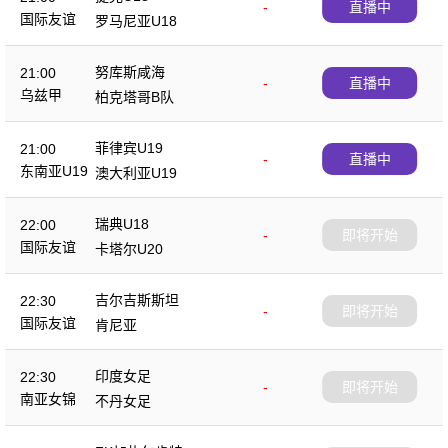
-
直播中
国际友谊
罗马尼亚U18
努库斯咸海
21:00
-
直播中
乌兹甲
柏克塔哥B队
菲律宾U19
21:00
-
直播中
东南亚U19
澳大利亚U19
瑞典U18
22:00
-
即将开始
国际友谊
卡塔尔U20
吉尔吉斯斯坦
22:30
-
即将开始
国际友谊
肯尼亚
印度女足
22:30
-
即将开始
南亚女锦
不丹女足