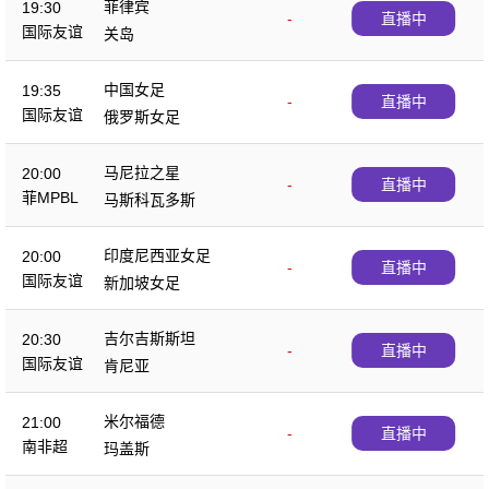
菲律宾
19:30
-
直播中
国际友谊
关岛
中国女足
19:35
-
直播中
国际友谊
俄罗斯女足
马尼拉之星
20:00
-
直播中
菲MPBL
马斯科瓦多斯
印度尼西亚女足
20:00
-
直播中
国际友谊
新加坡女足
吉尔吉斯斯坦
20:30
-
直播中
国际友谊
肯尼亚
米尔福德
21:00
-
直播中
南非超
玛盖斯