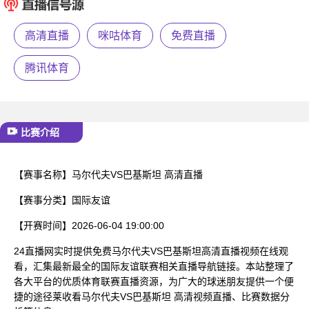
已结束
高清直播
咪咕体育
免费直播
腾讯体育
比赛介绍
【赛事名称】
马尔代夫VS巴基斯坦 高清直播
【赛事分类】
国际友谊
【开赛时间】
2026-06-04 19:00:00
24直播网实时提供免费马尔代夫VS巴基斯坦高清直播视频在线观
看，汇集最新最全的国际友谊联赛相关直播导航链接。本站整理了
各大平台的优质体育联赛直播资源，为广大的球迷朋友提供一个便
捷的途径莱收看马尔代夫VS巴基斯坦 高清视频直播、比赛数据分