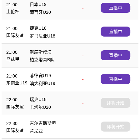
日本U19
21:00
-
直播中
土伦杯
葡萄牙U20
捷克U18
21:00
-
直播中
国际友谊
罗马尼亚U18
努库斯咸海
21:00
-
直播中
乌兹甲
柏克塔哥B队
菲律宾U19
21:00
-
直播中
东南亚U19
澳大利亚U19
瑞典U18
22:00
-
即将开始
国际友谊
卡塔尔U20
吉尔吉斯斯坦
22:30
-
即将开始
国际友谊
肯尼亚