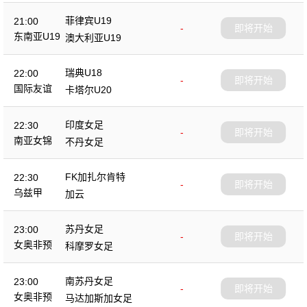
菲律宾U19
21:00
-
即将开始
东南亚U19
澳大利亚U19
瑞典U18
22:00
-
即将开始
国际友谊
卡塔尔U20
印度女足
22:30
-
即将开始
南亚女锦
不丹女足
FK加扎尔肯特
22:30
-
即将开始
乌兹甲
加云
苏丹女足
23:00
-
即将开始
女奥非预
科摩罗女足
南苏丹女足
23:00
-
即将开始
女奥非预
马达加斯加女足