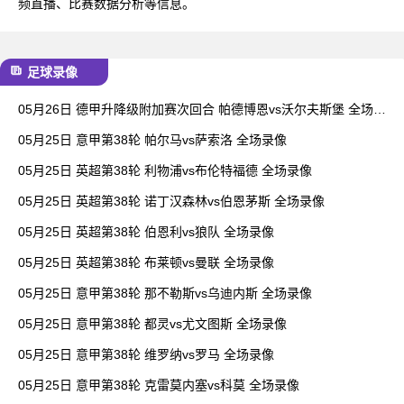
频直播、比赛数据分析等信息。
足球录像
05月26日 德甲升降级附加赛次回合 帕德博恩vs沃尔夫斯堡 全场录
像
05月25日 意甲第38轮 帕尔马vs萨索洛 全场录像
05月25日 英超第38轮 利物浦vs布伦特福德 全场录像
05月25日 英超第38轮 诺丁汉森林vs伯恩茅斯 全场录像
05月25日 英超第38轮 伯恩利vs狼队 全场录像
05月25日 英超第38轮 布莱顿vs曼联 全场录像
05月25日 意甲第38轮 那不勒斯vs乌迪内斯 全场录像
05月25日 意甲第38轮 都灵vs尤文图斯 全场录像
05月25日 意甲第38轮 维罗纳vs罗马 全场录像
05月25日 意甲第38轮 克雷莫内塞vs科莫 全场录像