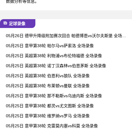
数据分析等信息。
足球录像
05月26日 德甲升降级附加赛次回合 帕德博恩vs沃尔夫斯堡 全场录
像
05月25日 意甲第38轮 帕尔马vs萨索洛 全场录像
05月25日 英超第38轮 利物浦vs布伦特福德 全场录像
05月25日 英超第38轮 诺丁汉森林vs伯恩茅斯 全场录像
05月25日 英超第38轮 伯恩利vs狼队 全场录像
05月25日 英超第38轮 布莱顿vs曼联 全场录像
05月25日 意甲第38轮 那不勒斯vs乌迪内斯 全场录像
05月25日 意甲第38轮 都灵vs尤文图斯 全场录像
05月25日 意甲第38轮 维罗纳vs罗马 全场录像
05月25日 意甲第38轮 克雷莫内塞vs科莫 全场录像