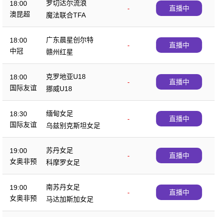
罗切达尔流浪
18:00
-
直播中
澳昆超
魔法联合TFA
广东晨星创尔特
18:00
-
直播中
中冠
赣州红星
克罗地亚U18
18:00
-
直播中
国际友谊
挪威U18
缅甸女足
18:30
-
直播中
国际友谊
乌兹别克斯坦女足
苏丹女足
19:00
-
直播中
女奥非预
科摩罗女足
南苏丹女足
19:00
-
直播中
女奥非预
马达加斯加女足