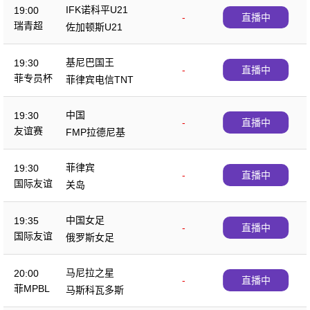
IFK诺科平U21
19:00
-
直播中
瑞青超
佐加顿斯U21
基尼巴国王
19:30
-
直播中
菲专员杯
菲律宾电信TNT
中国
19:30
-
直播中
友谊赛
FMP拉德尼基
菲律宾
19:30
-
直播中
国际友谊
关岛
中国女足
19:35
-
直播中
国际友谊
俄罗斯女足
马尼拉之星
20:00
-
直播中
菲MPBL
马斯科瓦多斯