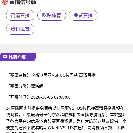
已结束
高清直播
咪咕体育
免费直播
腾讯体育
比赛介绍
【赛事名称】
哈斯沙尼亚VSFUS拉巴特 高清直播
【赛事分类】
摩洛超
【开赛时间】
2026-06-05 02:00:00
24直播网实时提供免费哈斯沙尼亚VSFUS拉巴特高清直播视频在
线观看，汇集最新最全的摩洛超联赛相关直播导航链接。本站整理
了各大平台的优质体育联赛直播资源，为广大的球迷朋友提供一个
便捷的途径莱收看哈斯沙尼亚VSFUS拉巴特 高清视频直播、比赛