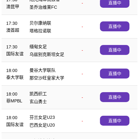
-
直播中
澳昆甲
圣乔治维莱FC
贝尔康纳联
17:30
-
直播中
澳首超
塔格拉诺联
缅甸女足
17:30
-
直播中
国际友谊
乌兹别克斯坦女足
曼谷大学联队
18:00
-
直播中
泰大学联
那空沙旺皇家大学
凯西织工
18:00
-
直播中
菲MPBL
玄山勇士
芬兰女足U23
18:00
-
直播中
国际友谊
巴西女足U20