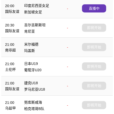
印度尼西亚女足
20:00
-
直播中
国际友谊
新加坡女足
吉尔吉斯斯坦
20:30
-
即将开始
国际友谊
肯尼亚
米尔福德
21:00
-
即将开始
南非超
玛盖斯
日本U19
21:00
-
即将开始
土伦杯
葡萄牙U20
捷克U18
21:00
-
即将开始
国际友谊
罗马尼亚U18
努库斯咸海
21:00
-
即将开始
乌兹甲
柏克塔哥B队