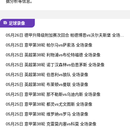
据分析等信息。
足球录像
05月26日 德甲升降级附加赛次回合 帕德博恩vs沃尔夫斯堡 全场录
像
05月25日 意甲第38轮 帕尔马vs萨索洛 全场录像
05月25日 英超第38轮 利物浦vs布伦特福德 全场录像
05月25日 英超第38轮 诺丁汉森林vs伯恩茅斯 全场录像
05月25日 英超第38轮 伯恩利vs狼队 全场录像
05月25日 英超第38轮 布莱顿vs曼联 全场录像
05月25日 意甲第38轮 那不勒斯vs乌迪内斯 全场录像
05月25日 意甲第38轮 都灵vs尤文图斯 全场录像
05月25日 意甲第38轮 维罗纳vs罗马 全场录像
05月25日 意甲第38轮 克雷莫内塞vs科莫 全场录像