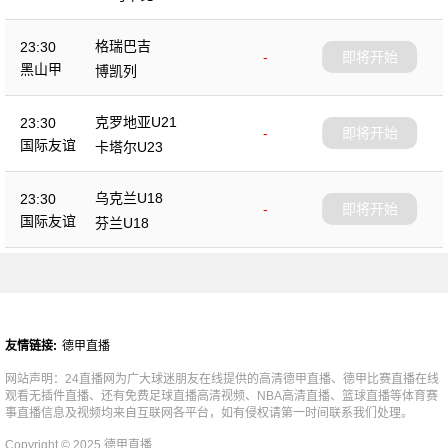
格瑞巴吉
23:30
-
即将开始
黑山甲
博凯列
克罗地亚U21
23:30
-
即将开始
国际友谊
卡塔尔U23
乌克兰U18
23:30
-
即将开始
国际友谊
芬兰U18
友情链接:
德甲直播
网站声明：24直播网为广大球迷朋友在线提供的高清德甲直播、德甲比赛直播在线
观看无插件直播、还有免费足球直播高清视频、NBA高清直播、篮球直播等体育赛
事直播信息及视频均来自互联网各平台，如有侵权请第一时间联系我们处理。
Copyright © 2025 德甲直播