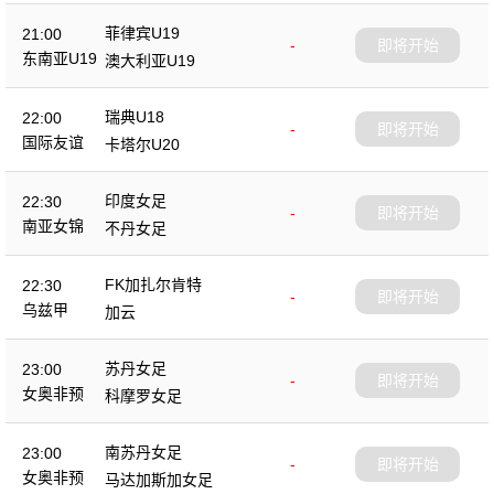
菲律宾U19
21:00
-
即将开始
东南亚U19
澳大利亚U19
瑞典U18
22:00
-
即将开始
国际友谊
卡塔尔U20
印度女足
22:30
-
即将开始
南亚女锦
不丹女足
FK加扎尔肯特
22:30
-
即将开始
乌兹甲
加云
苏丹女足
23:00
-
即将开始
女奥非预
科摩罗女足
南苏丹女足
23:00
-
即将开始
女奥非预
马达加斯加女足